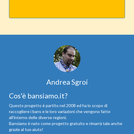
Andrea Sgroi
Cos'è bansiamo.it?
Questo progetto è partito nel 2008 ed ha lo scopo di
raccogliere i bans e le loro variazioni che vengono fatte
all'interno delle diverse regioni.
Bansiamo è nato come progetto gratuito e rimarrà tale anche
grazie al tuo aiuto!