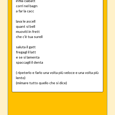
infila ciabatt
corri nel bagn
a far la cacc
lava le ascell
quant si bell
muoviti in frett
che c'è tua surell
saluta il gatt
fregagl il latt
e se si lamenta
spaccagli il denta
( ripeterlo e farlo una volta più veloce e una volta più
lento)
(mimare tutto quello che si dice)