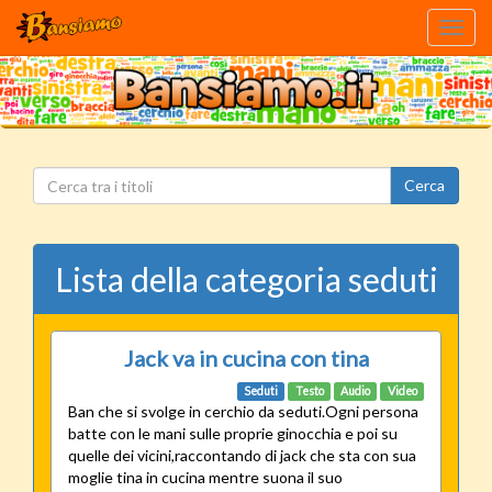
Toggl
navig
Cerca
Lista della categoria seduti
Jack va in cucina con tina
Seduti
Testo
Audio
Video
Ban che si svolge in cerchio da seduti.Ogni persona
batte con le mani sulle proprie ginocchia e poi su
quelle dei vicini,raccontando di jack che sta con sua
moglie tina in cucina mentre suona il suo