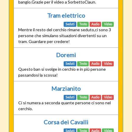
bangio.Grazie per il video a SorbettoClaun.
Tram elettrico
Seduti
Testo
Audio
Video
Mentre il resto del cerchio rimane seduto,ci sono 3
persone che simulano situazioni divertenti su un
tram. Guardare per credere!
Doremi
Seduti
Testo
Audio
Video
Questo ban si svolge in cerchio e in più persone
passandosi la scossa!
Marzianito
Seduti
Testo
Audio
Video
Ci si numera a seconda quante persone ci sono nel
cerchio.
Corsa dei Cavalli
Seduti
Testo
Audio
Video