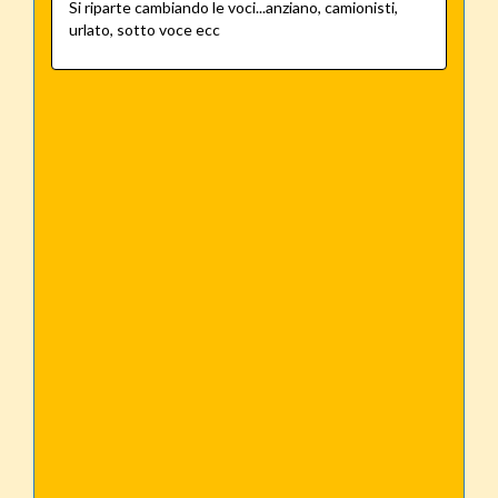
Si riparte cambiando le voci...anziano, camionisti,
urlato, sotto voce ecc