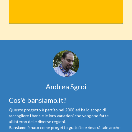
Andrea Sgroi
Cos'è bansiamo.it?
Questo progetto è partito nel 2008 ed ha lo scopo di
raccogliere i bans e le loro variazioni che vengono fatte
all'interno delle diverse regioni.
Bansiamo è nato come progetto gratuito e rimarrà tale anche